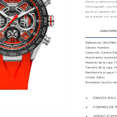
Sienta la adrenalina
Chronograph, una fusi
guiño al logotipo del
de la pasión y el ren
CARACTERÍS
Referencia
: CBU2082.
Género
: Hombre
Colección
: Carrera E
Movimiento
: Automát
Material de la caja
: T
Tamaño de la caja
: 
Resistencia al agua
: 
Cristal
: Zafiro
Brazalete
: Caucho na
ENVIOS SIN 
FORMAS DE 
SERVICIO PO