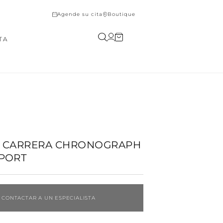
Agende su cita
Boutique
Iniciar
Carrito
TA
sesión
R CARRERA CHRONOGRAPH
PORT
CONTACTAR A UN ESPECIALISTA