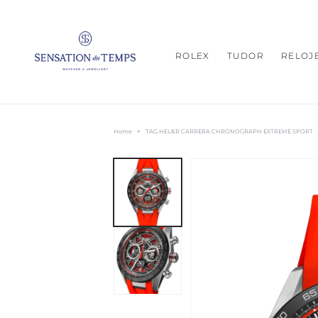
IR
DIRECTAMENTE
AL CONTENIDO
ROLEX
TUDOR
RELOJ
Home
>
TAG HEUER CARRERA CHRONOGRAPH EXTREME SPORT
IR
DIRECTAMENTE
A LA
INFORMACIÓN
DEL PRODUCTO