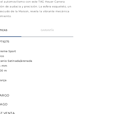
 del automovilismo con este TAG Heuer Carrera
ón de audacia y precisión. La esfera esqueleto, un
 escudo de la Maison, revela la vibrante mecánica
dimiento.
TICAS
GARANTÍA
FT6275
xtreme Sport
ico
itanio Satinada/arenada
44 mm
100 m
ranja
CARGO
PAGO
ST VENTA