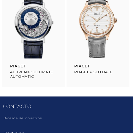
PIAGET
PIAGET
Proveedor:
Proveedor:
ALTIPLANO ULTIMATE
PIAGET POLO DATE
AUTOMATIC
CONTACTO
Acerca de nosotros