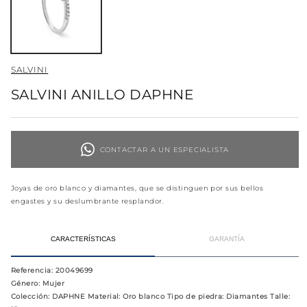
ventana
modal
SALVINI
SALVINI ANILLO DAPHNE
CONTACTAR A UN ESPECIALISTA
Joyas de oro blanco y diamantes, que se distinguen por sus bellos
engastes y su deslumbrante resplandor.
CARACTERÍSTICAS
GARANTÍA
Referencia
: 20049699
Género
: Mujer
Colección
: DAPHNE Material: Oro blanco Tipo de piedra: Diamantes Talle: