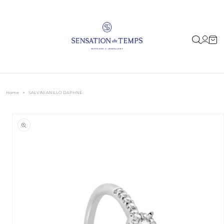
IR
DIRECTAMENTE
AL CONTENIDO
Iniciar
Carrito
sesión
Home
>
SALVINI ANILLO DAPHNE
IR
DIRECTAMENTE
A LA
INFORMACIÓN
DEL PRODUCTO