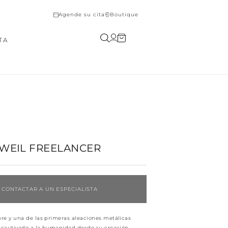
Agende su cita
Boutique
Iniciar
Carrito
TA
sesión
WEIL FREELANCER
CONTACTAR A UN ESPECIALISTA
re y una de las primeras aleaciones metálicas
a cautivado a la humanidad desde su creación.