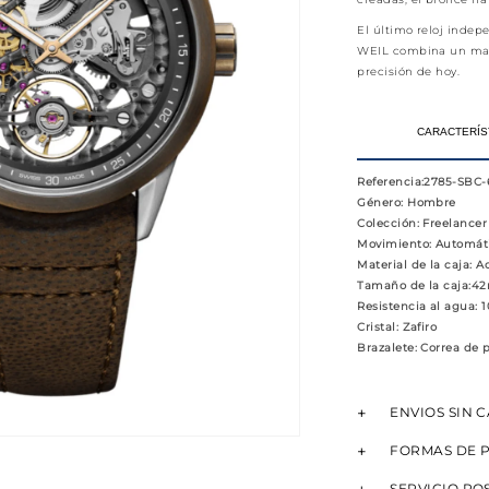
El último reloj inde
WEIL combina un mate
precisión de hoy.
CARACTERÍS
Referencia
:2785-SBC
Género
: Hombre
Colección
: Freelancer
Movimiento
: Automát
Material de la caja
: A
Tamaño de la caja
:4
Resistencia al agua
: 
Cristal
: Zafiro
Brazalete
: Correa de 
ENVIOS SIN 
FORMAS DE 
SERVICIO PO