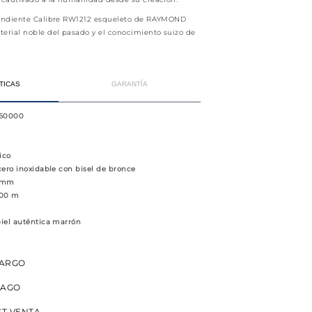
pendiente Calibre RW1212 esqueleto de RAYMOND
rial noble del pasado y el conocimiento suizo de
TICAS
GARANTÍA
-60000
ico
cero inoxidable con bisel de bronce
2mm
100 m
piel auténtica marrón
CARGO
PAGO
ST VENTA