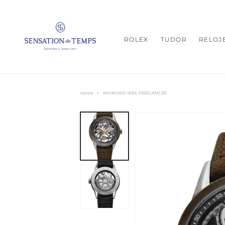
IR
DIRECTAMENTE
AL CONTENIDO
ROLEX
TUDOR
RELOJ
Home
>
RAYMOND WEIL FREELANCER
IR
DIRECTAMENTE
A LA
INFORMACIÓN
DEL PRODUCTO