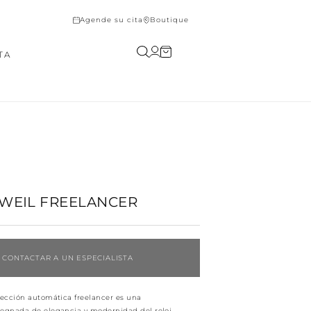
Agende su cita
Boutique
Iniciar
Carrito
TA
sesión
WEIL FREELANCER
CONTACTAR A UN ESPECIALISTA
lección automática freelancer es una
regnada de elegancia y modernidad del reloj