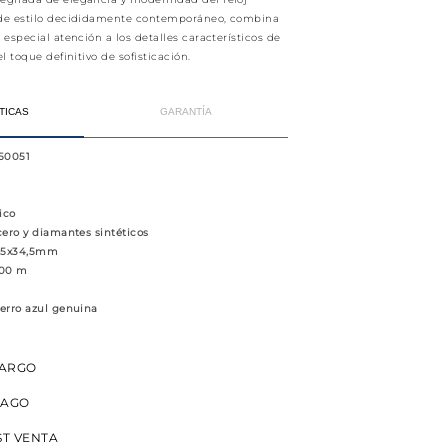
 de estilo decididamente contemporáneo, combina
 especial atención a los detalles característicos de
el toque definitivo de sofisticación.
TICAS
GARANTÍA
50051
ico
cero y diamantes sintéticos
4,5x34,5mm
100 m
cerro azul genuina
CARGO
PAGO
ST VENTA