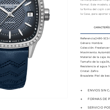
formal. Este modelo,
la forma del cojín con
la Casa, para aportar 
CARACTERÍS
Referencia
:2490-SCS-
Género
: Hombre
Colección
: Freelancer
Movimiento
: Automát
Material de la caja
: A
Tamaño de la caja
:3
Resistencia al agua
: 
Cristal
: Zafiro
Brazalete
: Piel de be
ENVIOS SIN 
FORMAS DE 
SERVICIO PO