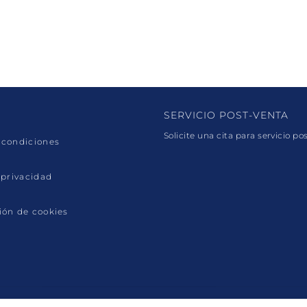
SERVICIO POST-VENTA
Solicite una cita para servicio po
 condiciones
 privacidad
ión de cookies