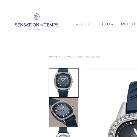
IR
DIRECTAMENTE
AL CONTENIDO
ROLEX
TUDOR
RELOJ
Home
>
RAYMOND WEIL FREELANCER
IR
DIRECTAMENTE
A LA
INFORMACIÓN
DEL PRODUCTO