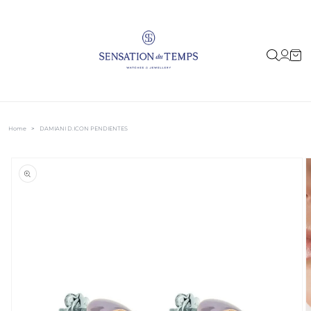
IR
DIRECTAMENTE
AL CONTENIDO
Iniciar
Carrito
sesión
Home
>
DAMIANI D.ICON PENDIENTES
IR
DIRECTAMENTE
A LA
INFORMACIÓN
DEL PRODUCTO