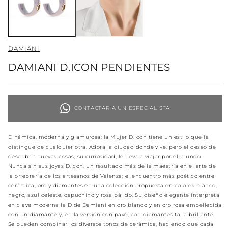
ventana
v
modal
m
DAMIANI
DAMIANI D.ICON PENDIENTES
CONTACTAR A UN ESPECIALISTA
Dinámica, moderna y glamurosa: la Mujer D.Icon tiene un estilo que la
distingue de cualquier otra. Adora la ciudad donde vive, pero el deseo de
descubrir nuevas cosas, su curiosidad, le lleva a viajar por el mundo.
Nunca sin sus joyas D.Icon, un resultado más de la maestría en el arte de
la orfebrería de los artesanos de Valenza; el encuentro más poético entre
cerámica, oro y diamantes en una colección propuesta en colores blanco,
negro, azul celeste, capuchino y rosa pálido. Su diseño elegante interpreta
en clave moderna la D de Damiani en oro blanco y en oro rosa embellecida
con un diamante y, en la versión con pavé, con diamantes talla brillante.
Se pueden combinar los diversos tonos de cerámica, haciendo que cada